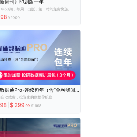
新周刊》印刷版一年
一年50期，每周一出版，第一时间免费快递。
498
¥
2000
财新数据通Pro-连续包年（含“金融我闻”）
前自动续费，投资家的数据导航仪
998
|
$
299
.
99
¥
1998