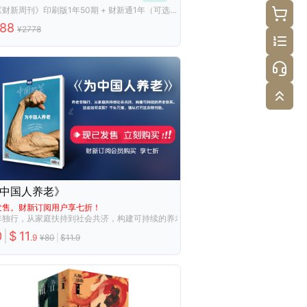
含：《财新周刊》印刷版1年50期 + 财新通1年（可选自动开通或兑换码）
788
¥
2778
中国人养老》
发售。财新订阅用户享七折！
非独行，从家庭扶持到社会共济，构建可持续的养老体系。这些如何实现？千头万绪，
0
|
$
11
.
9
¥
80
|
$
11.9