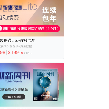
数据通Lite-连续包年
式获取投资资讯+海量数据
298
|
$
199
.
99
¥
1298