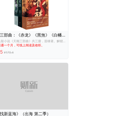
天顺三部曲：《赤龙》《黑煞》《白幡》（赠财新通一个月，可线上阅读及收听）
历史悬疑小说《天顺三部曲》共三册，苗棣著。解锁天顺三大迷案：夺门之变、石亨大案、曹钦之叛——以明史为局，以悬疑破局，挖掘被正史雪藏的另一种真实。
新通一个月，可线上阅读及收听。
25
¥
179.4
找新蓝海》（出海 第二季）