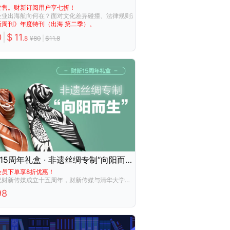
发售。财新订阅用户享七折！
企业出海航向何在？面对文化差异碰撞、法律规则适配、人才储备挑战，以及全球经济
新周刊》年度特刊（出海 第二季）。
0
|
$
11
.
8
¥
80
|
$
11.8
财新15周年礼盒 · 非遗丝绸专制“向阳而生” | 丝巾版
会员下单享8折优惠！
为庆祝财新传媒成立十五周年，财新传媒与清华大学美术学院教授、画家冷冰川老师、丝绸生活方式品牌龙泉禧里一拍即合，创作非遗手制礼盒《抽丝剥茧·向阳而生》，限量珍藏。
98