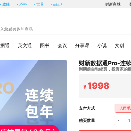
财新商城
政经
环科
世界
mini+
数据通
英文通
图书
会议
分享课
小说
文创
财新数据通Pro-连
到期前自动续费，投资家的
1998
¥
支付方式
人民币
购买数量
-