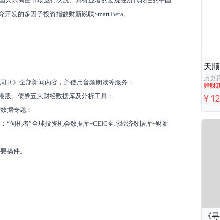
中国大宗商品市场运行状况、具有显著的宏观经济代表性的中国
发的多因子投资指数财新锐联Smart Beta。
新周刊》全部新闻内容，并使用音频朗读等服务；
赠财
港股、债券五大
财经数据库及分析工具；
¥
1
和数据专题；
“伺机者”全球投资机会数据库+CEIC全球经济数据库+财新
重要稿件。
《寻