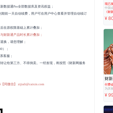
现已
新数据通Pro全部数据库及资讯权益；
中国
《财
限到期前一天自动续费，用户可在用户中心查看并管理自动续订
¥
8
买后在原权限基础上累计叠加；
不与财新通产品时长累计叠加；
不退换，请您理解；
30）；
联系客服；
式转让给第三方、不得倒卖。一经发现，将按照
《财新网服务
信】 zijiali@caixin.com
付费
¥
9