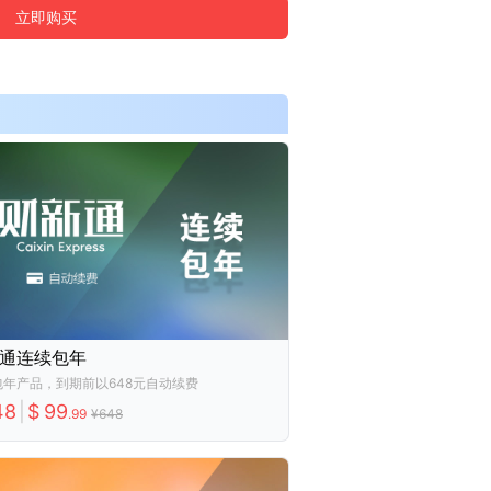
立即购买
通连续包年
包年产品，到期前以648元自动续费
48
|
$
99
.
99
¥
648