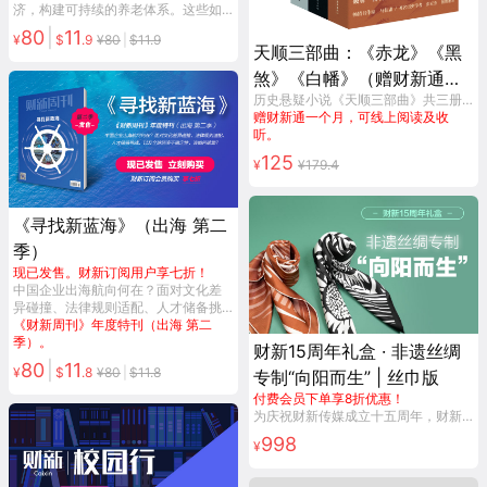
济，构建可持续的养老体系。这些如
何实现？千头万绪，请从打开这本特
80
|
11
¥
$
.
9
¥
80
|
$
11.9
刊始。
《中国改革》年度特刊。
天顺三部曲：《赤龙》《黑
煞》《白幡》（赠财新通一
历史悬疑小说《天顺三部曲》共三册，苗棣著。解锁天顺三大迷案：夺门之变、石亨大案、曹钦之叛——以明史为局，以悬疑破局，挖掘被正史雪藏的另一种真实。
个月，可线上阅读及收听）
赠财新通一个月，可线上阅读及收
听。
125
¥
¥
179.4
《寻找新蓝海》（出海 第二
季）
现已发售。财新订阅用户享七折！
中国企业出海航向何在？面对文化差
异碰撞、法律规则适配、人才储备挑
战，以及全球经济不确定性，该如何
《财新周刊》年度特刊（出海 第二
破局？
季）。
财新15周年礼盒 · 非遗丝绸
80
|
11
¥
$
.
8
¥
80
|
$
11.8
专制“向阳而生” | 丝巾版
付费会员下单享8折优惠！
为庆祝财新传媒成立十五周年，财新传媒与清华大学美术学院教授、画家冷冰川老师、丝绸生活方式品牌龙泉禧里一拍即合，创作非遗手制礼盒《抽丝剥茧·向阳而生》，限量珍藏。
998
¥