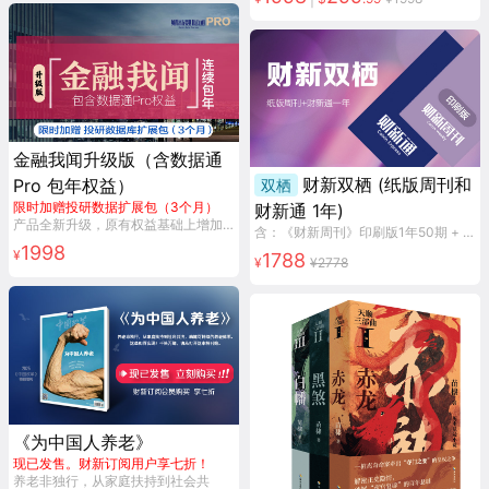
金融我闻升级版（含数据通
财新双栖 (纸版周刊和
Pro 包年权益）
双栖
限时加赠投研数据扩展包（3个月）
财新通 1年)
产品全新升级，原有权益基础上增加数据通Pro包年权益。投资家的数据导航仪，自动续费产品。
含：《财新周刊》印刷版1年50期 + 财新通1年（可选自动开通或兑换码）
1998
¥
1788
¥
¥
2778
《为中国人养老》
现已发售。财新订阅用户享七折！
养老非独行，从家庭扶持到社会共