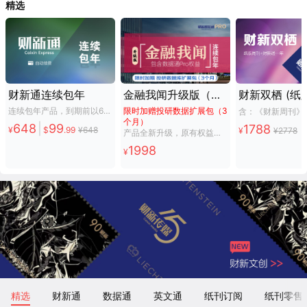
精选
财新通连续包年
金融我闻升级版（含数据通Pro 包年权益）
连续包年产品，到期前以648元自动续费
限时加赠投研数据扩展包（3
个月）
648
|
99
1788
¥
$
.
99
¥
648
¥
¥
2778
产品全新升级，原有权益基础上增加数据通Pro包年权益。投资家的数据导航仪，自动续费产品。
1998
¥
精选
财新通
数据通
英文通
纸刊订阅
纸刊零售