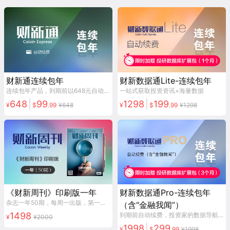
财新通连续包年
财新数据通Lite-连续包年
连续包年产品，到期前以648元自动续费
一站式获取投资资讯+海量数据
648
|
99
1298
|
199
¥
$
.
99
¥
648
¥
$
.
99
¥
1298
《财新周刊》印刷版一年
财新数据通Pro-连续包年
杂志一年50期，每周一出版，第一时间免费快递。
（含“金融我闻”）
1498
到期前自动续费，投资家的数据导航仪
¥
¥
2000
1998
|
299
¥
$
.
99
¥
1998