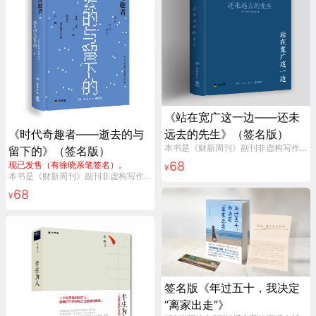
《站在宽广这一边——还未
《时代奇趣者——逝去的与
远去的先生》（签名版）
本书是《财新周刊》副刊非虚构写作精选之一
留下的》（签名版）
68
现已发售（有徐晓亲笔签名）。
¥
本书是《财新周刊》副刊非虚构写作精选之一。书中 24篇文章，都是极具个人化的抒写。他们是时代的缩影，也是时代的背景。
68
¥
签名版《年过五十，我决定
“离家出走”》