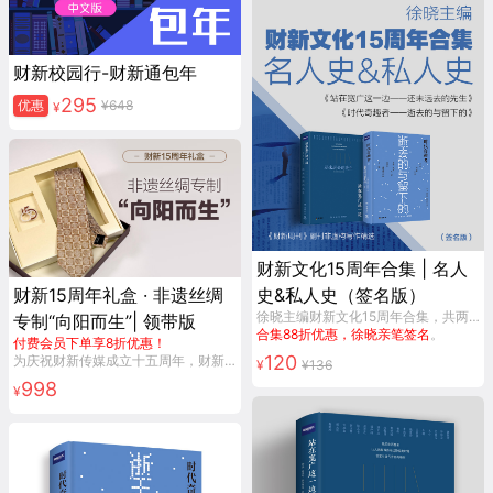
财新校园行-财新通包年
295
优惠
¥
648
¥
财新文化15周年合集 | 名人
财新15周年礼盒 · 非遗丝绸
史&私人史（签名版）
徐晓主编财新文化15周年合集，共两本：《站在宽广这一边——还未远去的先生》&《时代奇趣者——逝去的与留下的》，为《财新周刊》副刊非虚构写作的精选。
专制“向阳而生”| 领带版
合集88折优惠，徐晓亲笔签名
。
付费会员下单享8折优惠！
120
为庆祝财新传媒成立十五周年，财新传媒与清华大学美术学院教授、画家冷冰川老师、丝绸生活方式品牌龙泉禧里一拍即合，创作非遗手制礼盒《抽丝剥茧·向阳而生》，限量珍藏。
¥
¥
136
998
¥