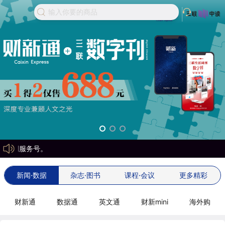
输入你要的商品
务号。
新闻·数据
杂志·图书
课程·会议
更多精彩
财新通
数据通
英文通
财新mini
海外购