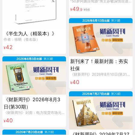
“50岁阿姨自驾游”博主苏敏深情自述，关于女性个人成长、婚姻抉择以及母职困境！途虎养车总裁胡晓东、木棉说、快手、闪光少女斯斯等一致推荐！“操劳半生，这次我决定好好为自己活一次。”
49
¥
.
9
¥
56
《半生为人（精装本）》
作者：徐晓（签名版）
42
¥
新刊来了！最新封面：夯实
社保
《财新周刊》2026年8月10日(第31期)，含《财新周刊》印刷版1本。
40
¥
《财新周刊》2026年8月3
日(第30期）
《财新周刊》封面：电力现货市场元年突进，含《财新周刊》印刷版1本。
40
¥
《财新周刊》2026年7月27